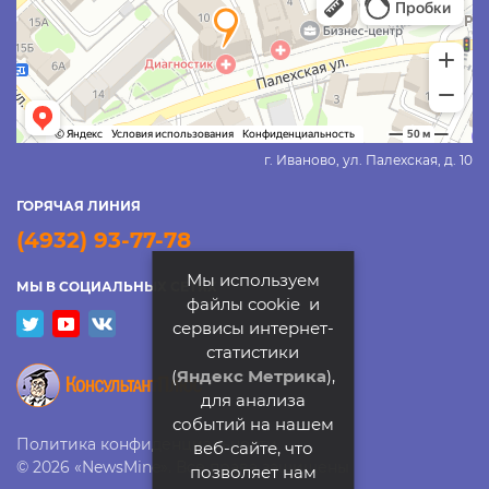
г. Иваново, ул. Палехская, д. 10
ГОРЯЧАЯ ЛИНИЯ
(4932) 93-77-78
Мы используем
МЫ В СОЦИАЛЬНЫХ СЕТЯХ
файлы cookie и
сервисы интернет-
статистики
(
Яндекс Метрика
),
для анализа
событий на нашем
Политика конфиденциальности
веб-сайте, что
© 2026 «NewsMine». Все права защищены
позволяет нам