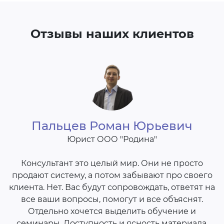
Отзывы наших клиентов
ч
Пальцев Роман Юрьевич
Юрист ООО "Родина"
о
Консультант это целый мир. Они не просто
в.
продают систему, а потом забывают про своего
х
клиента. Нет. Вас будут сопровождать, ответят на
и
все ваши вопросы, помогут и все объяснят.
с
ся
Отдельно хочется выделить обучение и
семинары. Доступность и ясность материала,